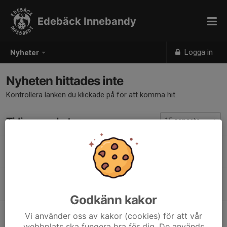
Edebäck Innebandy
Logga in
Nyheter
Nyheten hittades inte
Kontrollera länken du klickade på för att komma hit.
Tidigare nyheter
Nytt Bankgiro på våra fakturor
15 dec 2025
0
Årsmöte
9 sep 2025
0
Godkänn kakor
Vi använder oss av kakor (cookies) för att vår
webbplats ska fungera bra för dig. De används