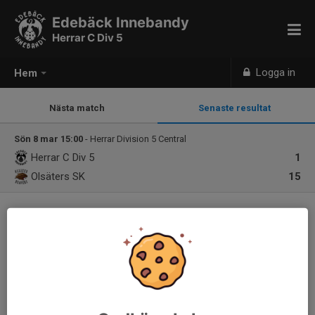
Edebäck Innebandy
Herrar C Div 5
Logga in
Hem
Nästa match
Senaste resultat
Sön 8 mar 15:00
- Herrar Division 5 Central
Herrar C Div 5
1
Olsäters SK
15
Välkommen till er nya hemsida!