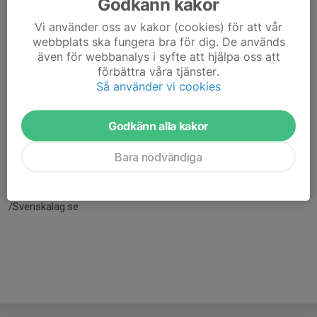
Godkänn kakor
Vi använder oss av kakor (cookies) för att vår
webbplats ska fungera bra för dig. De används
även för webbanalys i syfte att hjälpa oss att
förbättra våra tjänster.
Så använder vi cookies
Godkänn alla kakor
Här hamnar automatiskt de senaste nyheterna på hemsidan. För
Bara nödvändiga
att kunna börja administrera hemsidan loggar du in högst upp till
höger.
/Svenskalag.se