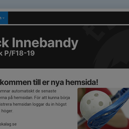
m
k Innebandy
k P/F18-19
kommen till er nya hemsida!
amnar automatiskt de senaste
rna på hemsidan. För att kunna börja
strera hemsidan loggar du in högst
l höger.
skalag.se