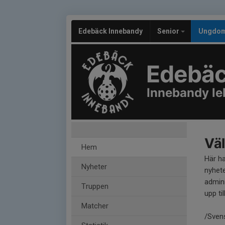
Edebäck Innebandy
Senior
Ungdo
Edebäc
Innebandy le
Väl
Hem
Här h
Nyheter
nyhete
admini
Truppen
upp til
Matcher
/Sven