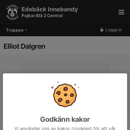
Edebäck Innebandy
Pojkar Blå 2 Central
Logga in
Truppen
Elliot Dalgren
Godkänn kakor
Vi använder oss av kakor (cookies) för att vår
Position
-