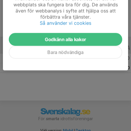
webbplats ska fungera bra för dig. De används
Ålder
12 år
även för webbanalys i syfte att hjälpa oss att
förbättra våra tjänster.
Så använder vi cookies
Godkänn alla kakor
ALLA SERIER
ALLA ÅR
Bara nödvändiga
Säsongen 25/26
10
0
0
Totalt
10
0
0
För
smarta
idrottsföreningar
Välj version:
Mobil
|
Desktop