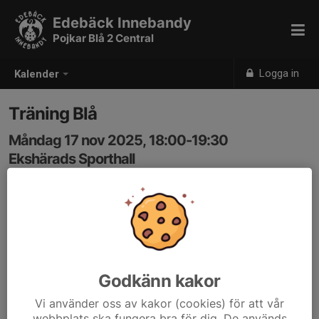
Edebäck Innebandy
Pojkar Blå 2 Central
Logga in
Kalender
Träning Blå
Måndag 17 nov 2025, 18:00-19:30
Ekshärads Sporthall
Samling: 18:00
Godkänn kakor
Vi använder oss av kakor (cookies) för att vår
webbplats ska fungera bra för dig. De används