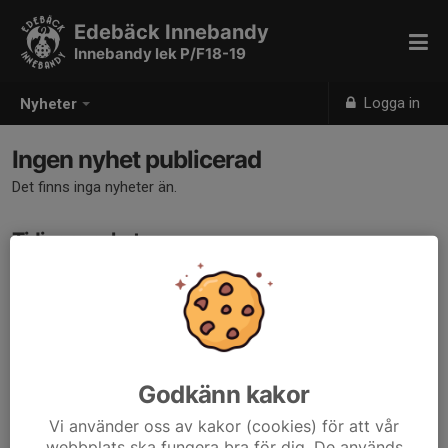
Edebäck Innebandy
Innebandy lek P/F18-19
Logga in
Nyheter
Ingen nyhet publicerad
Det finns inga nyheter än.
Tidigare nyheter
Det finns inga tidigare nyheter
Godkänn kakor
Vi använder oss av kakor (cookies) för att vår
webbplats ska fungera bra för dig. De används