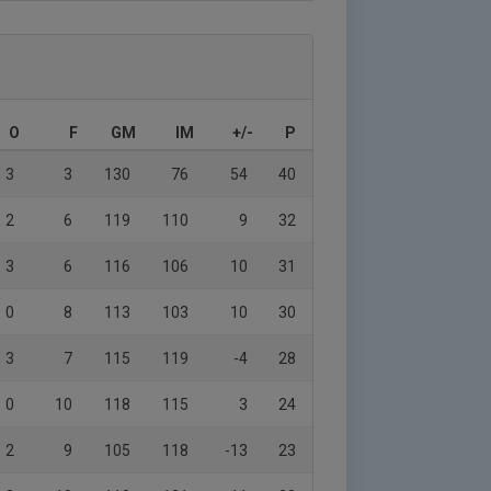
O
F
GM
IM
+/-
P
3
3
130
76
54
40
2
6
119
110
9
32
3
6
116
106
10
31
0
8
113
103
10
30
3
7
115
119
-4
28
0
10
118
115
3
24
2
9
105
118
-13
23