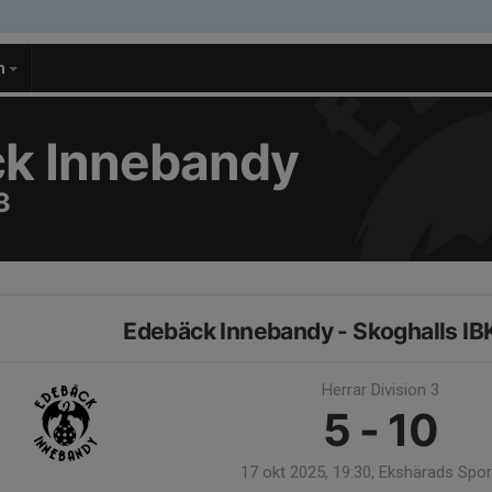
m
k Innebandy
3
Edebäck Innebandy - Skoghalls IB
Herrar Division 3
5 - 10
17 okt 2025, 19:30, Ekshärads Spor