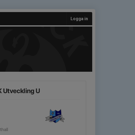
Logga in
K Utveckling U
thall