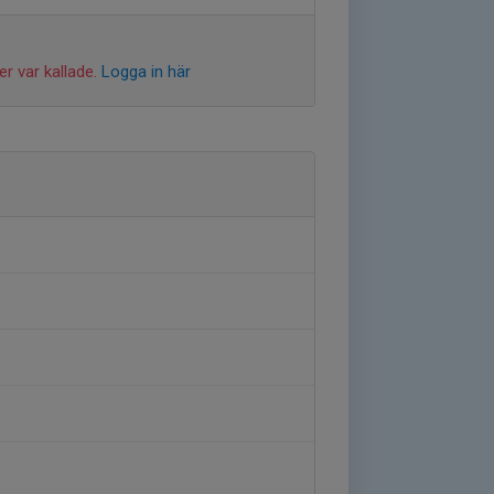
r var kallade.
Logga in här