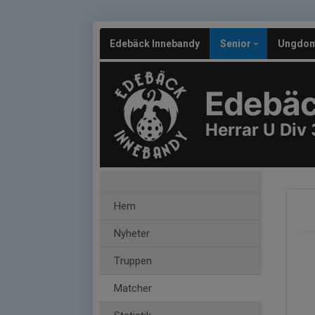
Edebäck Innebandy
Senior
Ungdo
Edebäc
Herrar U Div 
Hem
Nyheter
Truppen
Matcher