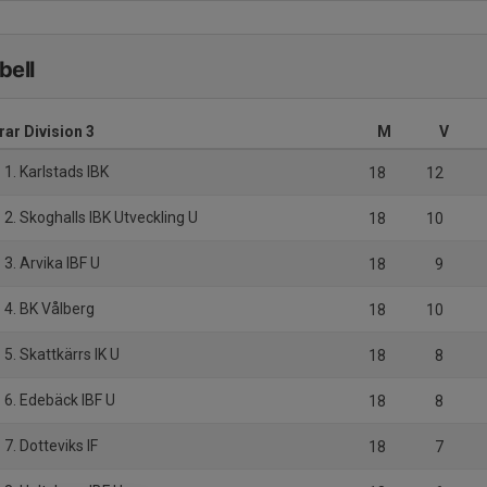
bell
rar Division 3
M
V
1. Karlstads IBK
18
12
2. Skoghalls IBK Utveckling U
18
10
3. Arvika IBF U
18
9
4. BK Vålberg
18
10
5. Skattkärrs IK U
18
8
6. Edebäck IBF U
18
8
7. Dotteviks IF
18
7