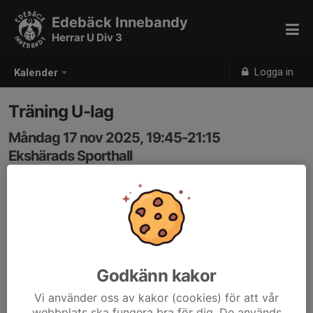
Edebäck Innebandy
Herrar U Div 3
Logga in
Kalender
Träning U-lag
Måndag 17 nov 2025, 19:45-21:15
Ekshärads Sporthall
Samling: 19:30
Godkänn kakor
Vi använder oss av kakor (cookies) för att vår
webbplats ska fungera bra för dig. De används