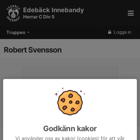
Edebäck Innebandy
Herrar C Div 5
Logga in
Truppen
Robert Svensson
Godkänn kakor
Vi använder oss av kakor (cookies) för att vår
Position
-