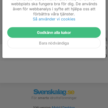
webbplats ska fungera bra för dig. De används
Ålder
38 år
även för webbanalys i syfte att hjälpa oss att
förbättra våra tjänster.
Så använder vi cookies
Godkänn alla kakor
ALLA SERIER
ALLA ÅR
Bara nödvändiga
Säsongen 25/26
12
0
0
Totalt
12
0
0
För
smarta
idrottsföreningar
Välj version:
Mobil
|
Desktop