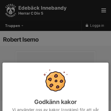
Edebäck Innebandy
Herrar C Div 5
Logga in
Truppen
Robert Isemo
Godkänn kakor
Vi använder oss av kakor (cookies) för att vår
Position
-