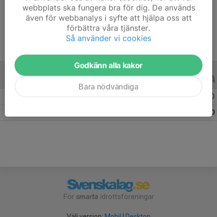
webbplats ska fungera bra för dig. De används
Ålder
31 år
även för webbanalys i syfte att hjälpa oss att
förbättra våra tjänster.
Så använder vi cookies
Godkänn alla kakor
ALLA SERIER
ALLA ÅR
Bara nödvändiga
Säsongen 25/26
12
0
0
Totalt
12
0
0
För
smarta
idrottsföreningar
Välj version:
Mobil
|
Desktop