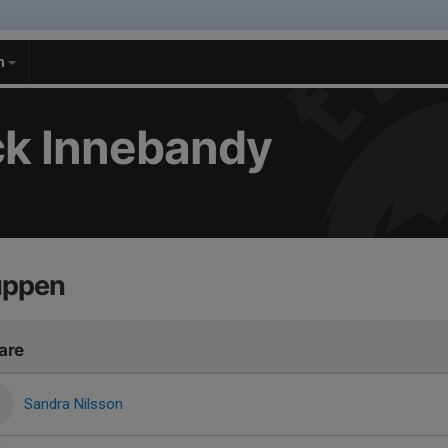
m
k Innebandy
uppen
are
Sandra Nilsson