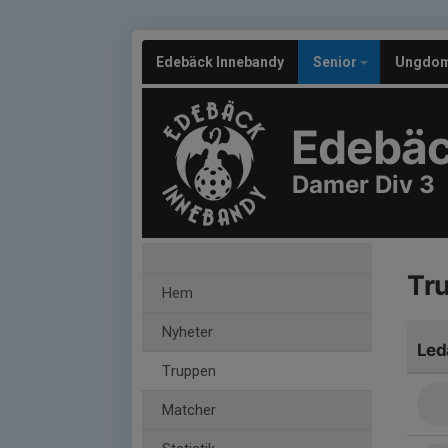
Edebäck Innebandy
Senior
Ungdo
Edebäc
Damer Div 3
Tr
Hem
Nyheter
Led
Truppen
Matcher