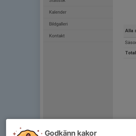
Statistik
Kalender
Bildgalleri
Alla 
Kontakt
Säso
Total
Godkänn kakor