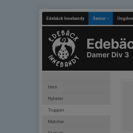
Edebäck Innebandy
Senior
Ungdo
Edebäc
Damer Div 3
Hem
Nyheter
Truppen
Matcher