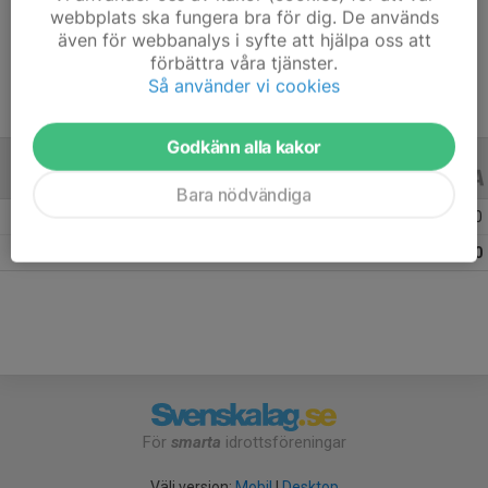
webbplats ska fungera bra för dig. De används
Ålder
10 år
även för webbanalys i syfte att hjälpa oss att
förbättra våra tjänster.
Så använder vi cookies
Godkänn alla kakor
ALLA SERIER
ALLA ÅR
Bara nödvändiga
Säsongen 25/26
4
0
0
Totalt
4
0
0
För
smarta
idrottsföreningar
Välj version:
Mobil
|
Desktop