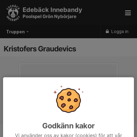
Edebäck Innebandy
Poolspel Grön Nybörjare
Logga in
Truppen
Kristofers Graudevics
Godkänn kakor
Vi använder oss av kakor (cookies) för att vår
Position
-