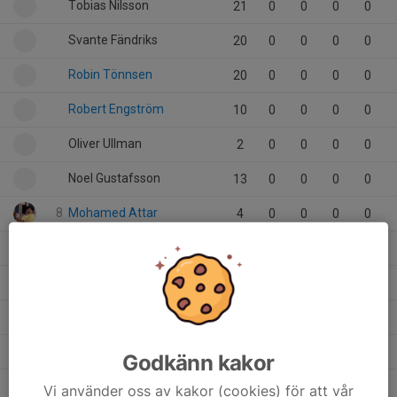
Tobias Nilsson
21
0
0
0
0
Svante Fändriks
20
0
0
0
0
Robin Tönnsen
20
0
0
0
0
Robert Engström
10
0
0
0
0
Oliver Ullman
2
0
0
0
0
Noel Gustafsson
13
0
0
0
0
8
Mohamed Attar
4
0
0
0
0
Mikael Danielsson
14
0
0
0
0
Melvin Weghammar
19
0
0
0
0
Max Jansson
7
0
0
0
0
Marcus Nilsson
15
0
0
0
0
Godkänn kakor
Ludvig Ehne
11
0
0
0
0
Vi använder oss av kakor (cookies) för att vår