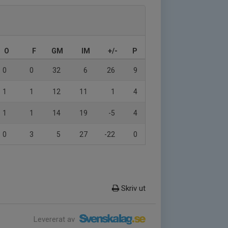
O
F
GM
IM
+/-
P
0
0
32
6
26
9
1
1
12
11
1
4
1
1
14
19
-5
4
0
3
5
27
-22
0
Skriv ut
Levererat av