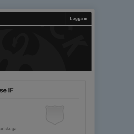
Logga in
se IF
Karlskoga