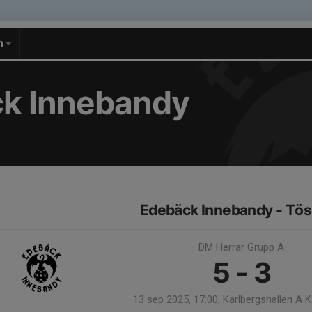
m
k Innebandy
Edebäck Innebandy - Tös
DM Herrar Grupp A
5 - 3
13 sep 2025, 17:00, Karlbergshallen A 