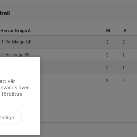
bell
Herrar Grupp A
M
V
1. Karlskoga IBF
3
3
2. Hertzöga BK
3
1
3. Edebäck IBF
3
1
4. Tösse IF
att vår
3
0
 används även
t förbättra
ändiga