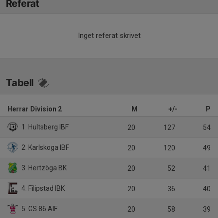
Referat
Inget referat skrivet
Tabell
Herrar Division 2
M
+/-
P
1. Hultsberg IBF
20
127
54
2. Karlskoga IBF
20
120
49
3. Hertzöga BK
20
52
41
4. Filipstad IBK
20
36
40
5. GS 86 AIF
20
58
39