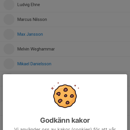
Ludvig Ehne
Marcus Nilsson
Max Jansson
Melvin Weghammar
Mikael Danielsson
Noel Gustafsson
Robert Engström
Robin Tönnsen
Godkänn kakor
Svante Fändriks
Vi använder oss av kakor (cookies) för att vår