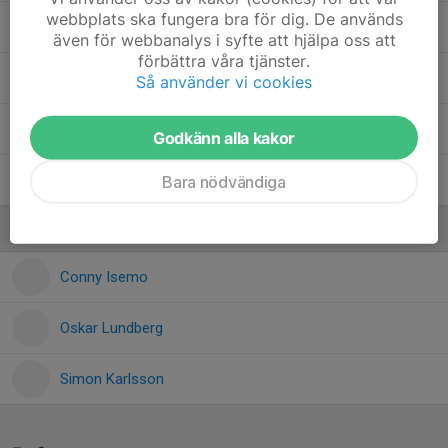
webbplats ska fungera bra för dig. De används
Tobias Nilsson
även för webbanalys i syfte att hjälpa oss att
förbättra våra tjänster.
Viktor Jonasson
Så använder vi cookies
William Biehl
Godkänn alla kakor
William Jern
Bara nödvändiga
Ledare
Conny Isemo
Oskar Lundberg
Simon Karlsson