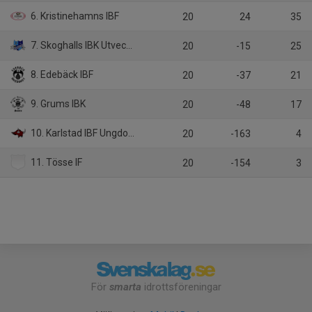
6. Kristinehamns IBF
20
24
35
7. Skoghalls IBK Utveckling
20
-15
25
8. Edebäck IBF
20
-37
21
9. Grums IBK
20
-48
17
10. Karlstad IBF Ungdom
20
-163
4
11. Tösse IF
20
-154
3
För
smarta
idrottsföreningar