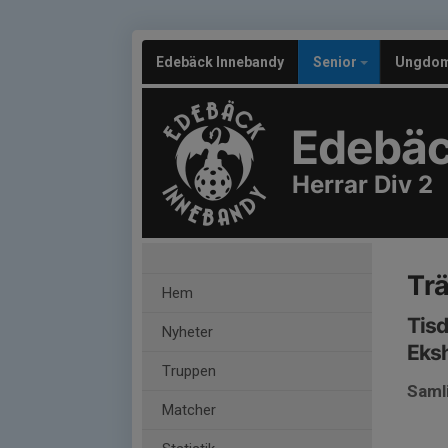
Edebäck Innebandy
Senior
Ungdo
Edebäc
Herrar Div 2
Trä
Hem
Tisd
Nyheter
Eksh
Truppen
Saml
Matcher