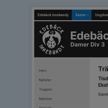
Edebäck Innebandy
Senior
Ungdo
Edebäc
Damer Div 3
Tr
Hem
Tisd
Nyheter
Eksh
Truppen
Saml
Matcher